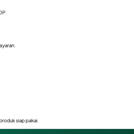
PDP.
bayaran.
produk siap pakai.