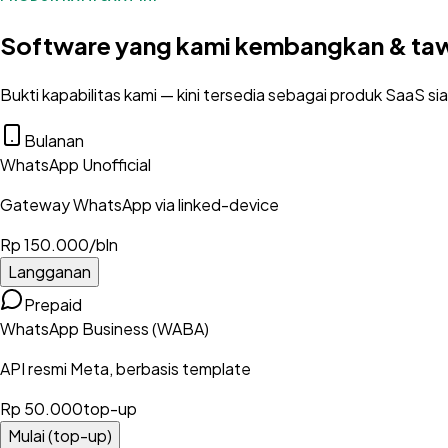
Software yang kami kembangkan & ta
Bukti kapabilitas kami — kini tersedia sebagai produk SaaS sia
Bulanan
WhatsApp Unofficial
Gateway WhatsApp via linked-device
Rp 150.000
/bln
Langganan
Prepaid
WhatsApp Business (WABA)
API resmi Meta, berbasis template
Rp 50.000
top-up
Mulai (top-up)