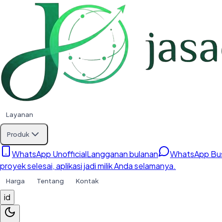
Layanan
Produk
WhatsApp Unofficial
Langganan bulanan
WhatsApp Bus
proyek selesai, aplikasi jadi milik Anda selamanya.
Harga
Tentang
Kontak
id