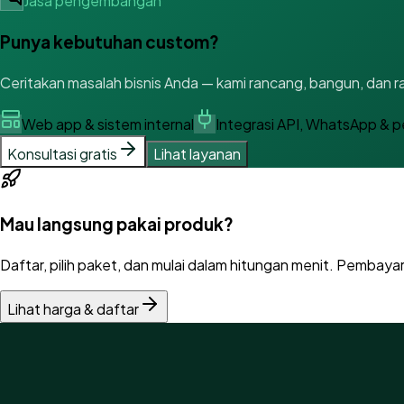
Jasa pengembangan
Punya kebutuhan custom?
Ceritakan masalah bisnis Anda — kami rancang, bangun, dan ra
Web app & sistem internal
Integrasi API, WhatsApp & 
Konsultasi gratis
Lihat layanan
Mau langsung pakai produk?
Daftar, pilih paket, dan mulai dalam hitungan menit. Pembaya
Lihat harga & daftar